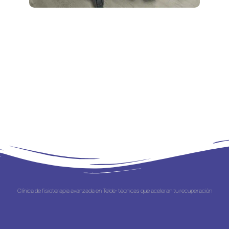
Clínica de fisioterapia avanzada en Telde: técnicas que aceleran tu recuperación